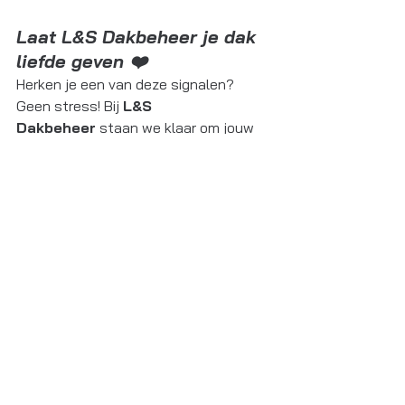
Laat L&S Dakbeheer je dak 
liefde geven ❤️
Herken je een van deze signalen? 
Geen stress! Bij 
L&S 
Dakbeheer
 staan we klaar om jouw 
dak de aandacht te geven die het 
verdient. Of het nu gaat om een kleine 
check-up, een grondige schoonmaak 
of een volledige reparatie, wij zorgen 
ervoor dat je dak weer als nieuw is.
💬 
Wil je meer weten?
 Neem 
contact met ons op voor een gratis 
dakinspectie. Samen zorgen we ervoor 
dat jouw dak jarenlang bestand is 
tegen weer en wind!